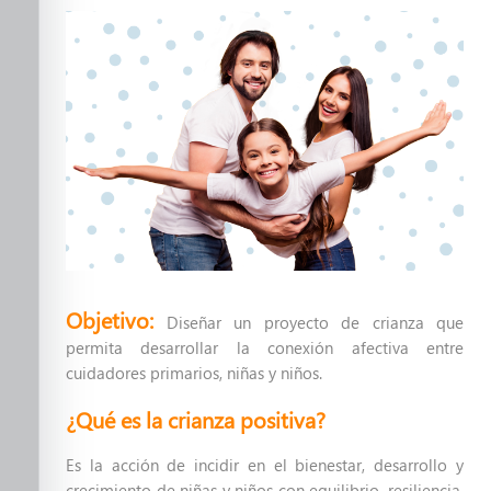
Una nueva paternidad
Crianza Positiva
Inteligencia Emocional
Violencia Sexual en México a
niñas, niños y adolescentes.
Nutre su salud mental
Formando en la Primera
Objetivo:
Diseñar un proyecto de crianza que
Infancia
permita desarrollar la conexión afectiva entre
cuidadores primarios, niñas y niños.
Primeros Auxilios Emocionales
¿Qué es la crianza positiva?
Prevenir desde el amor, no
Es la acción de incidir en el bienestar, desarrollo y
desde el miedo
crecimiento de niñas y niños con equilibrio, resiliencia,