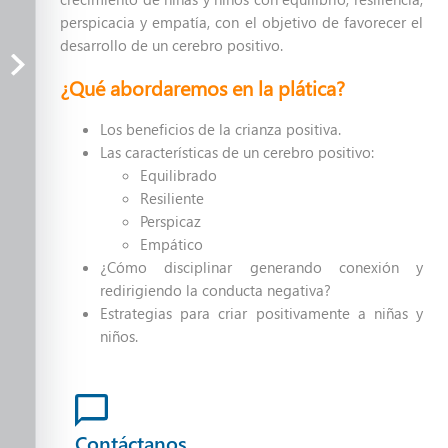
perspicacia y empatía, con el objetivo de favorecer el
Buenos padres, buenos tratos
desarrollo de un cerebro positivo.
¿Qué abordaremos en la plática?
Aprendiendo del Dolor
(Plática)
Los beneficios de la crianza positiva.
Las características de un cerebro positivo:
Aprendiendo del Dolor (Taller)
Equilibrado
Resiliente
La playera de Filipón
Perspicaz
Empático
De la dependencia tóxica al
¿Cómo disciplinar generando conexión y
redirigiendo la conducta negativa?
equilibrio del amor
Estrategias para criar positivamente a niñas y
niños.
Conéctate y equilibra tu mente
Sana y cambia tu historia
Contáctanos